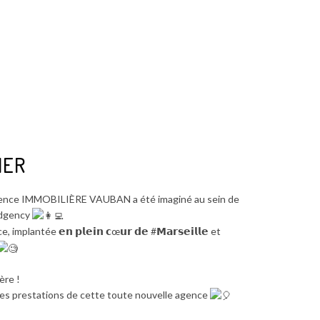
IER
’agence IMMOBILIÈRE VAUBAN a été imaginé au sein de
Adgency
lantée 𝗲𝗻 𝗽𝗹𝗲𝗶𝗻 𝗰œ𝘂𝗿 𝗱𝗲 #𝗠𝗮𝗿𝘀𝗲𝗶𝗹𝗹𝗲 et
ère !
des prestations de cette toute nouvelle agence