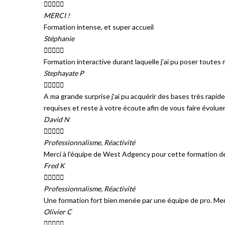





MERCI !
Formation intense, et super accueil
Stéphanie





Formation interactive durant laquelle j'ai pu poser toute
Stephayate P





A ma grande surprise j'ai pu acquérir des bases très rapi
requises et reste à votre écoute afin de vous faire évolu
David N





Professionnalisme, Réactivité
Merci à l'équipe de West Adgency pour cette formation de
Fred K





Professionnalisme, Réactivité
Une formation fort bien menée par une équipe de pro. Merc
Olivier C




